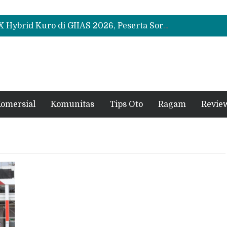
Leapmotor Mulai Perakitan Lokal di Indonesia, B10 dan C10 Jadi Model Perdana
Beli Mobil Jangan Cuma Lihat Cicilan, TAF dan OJK Tekankan Pentingnya Literasi Keuangan
Test Drive Suzuki Fronx SGX Hybrid Kuro di GIIAS 2026, Peserta Soroti Desain Sporty dan DVR
Leapmotor Mulai Perakitan Lokal di Indonesia, B10 dan C10 Jadi Model Perdana
Beli Mobil Jangan Cuma Lihat Cicilan, TAF dan OJK Tekankan Pentingnya Literasi Keuangan
omersial
Komunitas
Tips Oto
Ragam
Revie