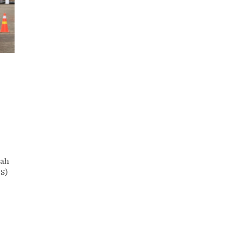
lah
S)