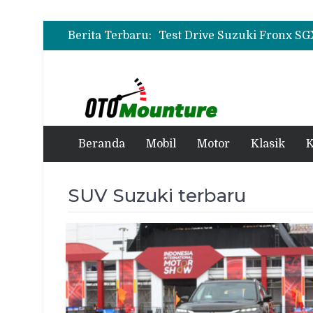
Berita Terbaru:
Beranda
Mobil
Motor
Klasik
K
SUV Suzuki terbaru