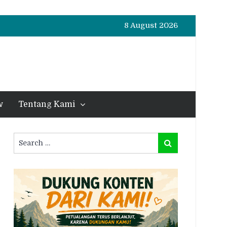
8 August 2026
w
Tentang Kami
Search
Search
for: