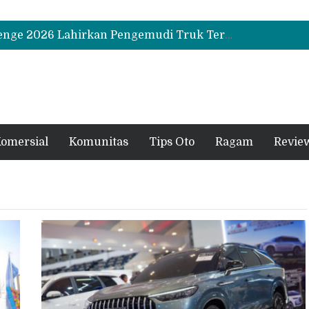
Biaya Operasional Geely Starray EM-i Mulai Rp514 Ribu per Bulan, Jarak Tempuh Tembus 1.000 Km
Hino Tingkatkan Keamanan Kendaraan Niaga dengan Standarisasi Karoseri
UD Trucks Extra Mile Challenge 2026 Lahirkan Pengemudi Truk Terbaik, Crisanto Melaju ke Jepang
Biaya Operasional Geely Starray EM-i Mulai Rp514 Ribu per Bulan, Jarak Tempuh Tembus 1.000 Km
Hino Tingkatkan Keamanan Kendaraan Niaga dengan Standarisasi Karoseri
omersial
Komunitas
Tips Oto
Ragam
Revie