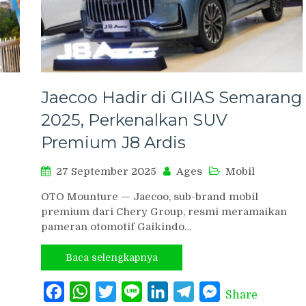
Jaecoo Hadir di GIIAS Semarang
2025, Perkenalkan SUV
Premium J8 Ardis
27 September 2025
Ages
Mobil
OTO Mounture — Jaecoo, sub-brand mobil
premium dari Chery Group, resmi meramaikan
pameran otomotif Gaikindo…
Baca selengkapnya
Facebook
WhatsApp
Twitter
Line
LinkedIn
Telegram
Messenger
Share