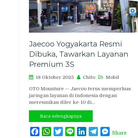
Jaecoo Yogyakarta Resmi
Dibuka, Tawarkan Layanan
Premium 3S
18 Oktober 2025
Chito
Mobil
OTO Mounture — Jaecoo terus memperluas
jaringan layanan di Indonesia dengan
meresmikan diler ke-10 di…
Baca selengkapnya
Facebook
WhatsApp
Twitter
Line
LinkedIn
Telegram
Messenger
Share