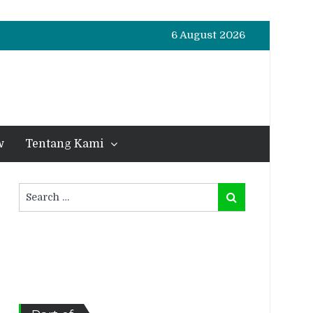
6 August 2026
w
Tentang Kami
Search
Search
for: