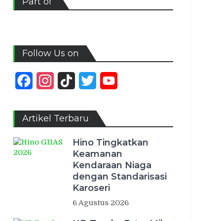
Part of
Follow Us on
Facebook
Instagram
TikTok
Twitter
YouTube
Channel
Artikel Terbaru
Hino Tingkatkan
Keamanan
Kendaraan Niaga
dengan Standarisasi
Karoseri
6 Agustus 2026