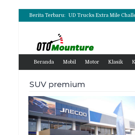
Berita Terbaru:
Beranda
Mobil
Motor
Klasik
K
SUV premium