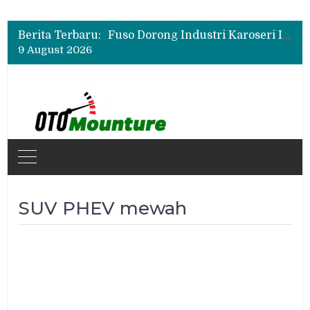
New Daihatsu Sigra 1.2R Punya Tampilan Lebih Sporty, Ini Fitur dan Spesifikasinya
Insentif Mobil Listrik 2026 Tak Berlaku untuk Hybrid? Ini Penjelasan Pemerintah
Berita Terbaru:
Fuso Dorong Industri Karoseri Indonesia Naik Kelas Lewat Program Sertifikasi
9 August 2026
New Daihatsu Sigra 1.2R Punya Tampilan Lebih Sporty, Ini Fitur dan Spesifikasinya
Insentif Mobil Listrik 2026 Tak Berlaku untuk Hybrid? Ini Penjelasan Pemerintah
SUV PHEV mewah