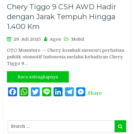
Chery Tiggo 9 CSH AWD Hadir
dengan Jarak Tempuh Hingga
1.400 Km
29 Juli 2025
Ages
Mobil
OTO Mounture — Chery kembali mencuri perhatian
publik otomotif Indonesia melalui kehadiran Chery
Tiggo 9…
Baca selengkapnya
Facebook
WhatsApp
Twitter
Line
LinkedIn
Telegram
Messenger
Share
Search
Search
for: