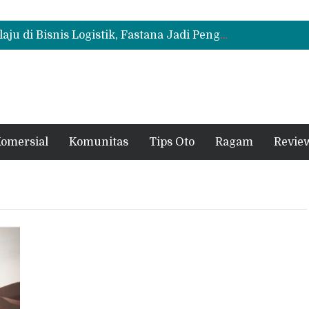
Mitsubishi Fuso Dorong Armada Minim Downtime lewat VIP Fleet Training 2026
Mitsubishi Fuso eCanter Melaju di Bisnis Logistik, Fastana Jadi Pengguna Baru
Mitsubishi Fuso Perkenalkan Next Generation Zero Down Time di GIIAS 2026
Mitsubishi Fuso Dorong Armada Minim Downtime lewat VIP Fleet Training 2026
omersial
Komunitas
Tips Oto
Ragam
Revie