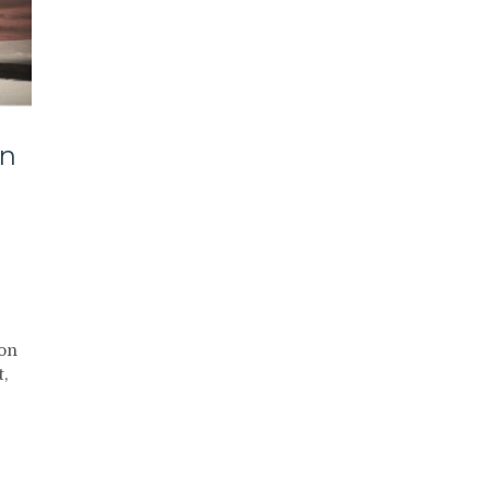
an
on
,