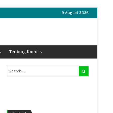
9 August 2026
w
Tentang Kami
Search
Search
for: