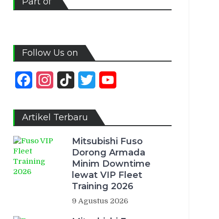
Part of
Follow Us on
Facebook
Instagram
TikTok
Twitter
YouTube
Channel
Artikel Terbaru
Mitsubishi Fuso
Dorong Armada
Minim Downtime
lewat VIP Fleet
Training 2026
9 Agustus 2026