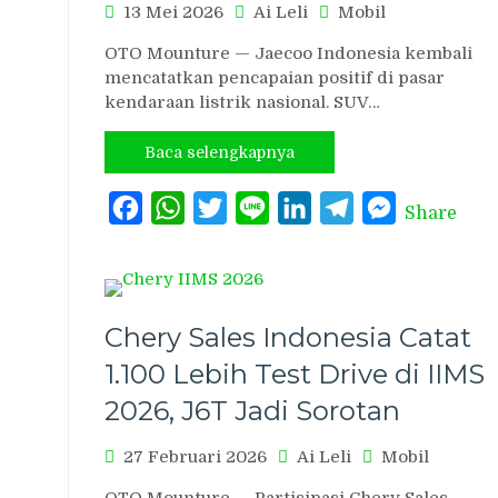
13 Mei 2026
Ai Leli
Mobil
OTO Mounture — Jaecoo Indonesia kembali
mencatatkan pencapaian positif di pasar
kendaraan listrik nasional. SUV…
Baca selengkapnya
Facebook
WhatsApp
Twitter
Line
LinkedIn
Telegram
Messenger
Share
Chery Sales Indonesia Catat
1.100 Lebih Test Drive di IIMS
2026, J6T Jadi Sorotan
27 Februari 2026
Ai Leli
Mobil
OTO Mounture — Partisipasi Chery Sales