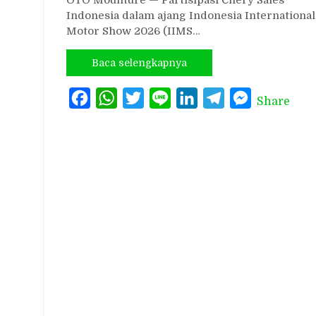
Indonesia dalam ajang Indonesia International
Motor Show 2026 (IIMS…
Baca selengkapnya
Facebook
WhatsApp
Twitter
Line
LinkedIn
Telegram
Messenger
Share