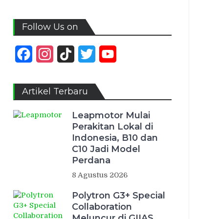
Follow Us on
Facebook
Instagram
TikTok
Twitter
YouTube
Channel
Artikel Terbaru
Leapmotor Mulai
Perakitan Lokal di
Indonesia, B10 dan
C10 Jadi Model
Perdana
8 Agustus 2026
Polytron G3+ Special
Collaboration
Meluncur di GIIAS