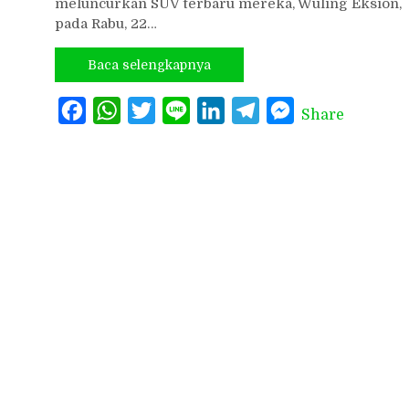
meluncurkan SUV terbaru mereka, Wuling Eksion,
pada Rabu, 22…
Baca selengkapnya
Facebook
WhatsApp
Twitter
Line
LinkedIn
Telegram
Messenger
Share