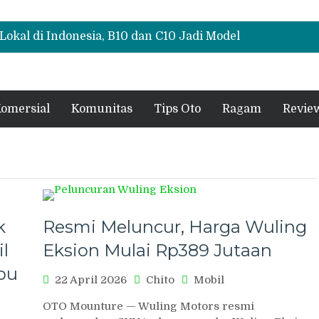
Lokal di Indonesia, B10 dan C10 Jadi Model
oration Meluncur di GIIAS 2026, Tampil
Tone
, Ini Fitur Pintar Changan Nevo Q05 yang
omersial
Komunitas
Tips Oto
Ragam
Revie
k
Resmi Meluncur, Harga Wuling
il
Eksion Mulai Rp389 Jutaan
bu
22 April 2026
Chito
Mobil
OTO Mounture — Wuling Motors resmi