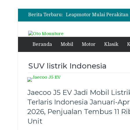
Berita Terbaru:
Leapmotor Mulai Perakitan 
Perdana
Polytron G3+ Special Collab
Makin Gahar dengan Two-
Bukan Cuma Layar 14,6 Inci
Beranda
Mobil
Motor
Klasik
K
Dibanderol Rp309 Juta
SUV listrik Indonesia
Jaecoo J5 EV Jadi Mobil Listri
Terlaris Indonesia Januari-Apr
2026, Penjualan Tembus 11 Ri
Unit