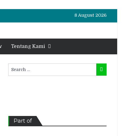
8 August 2026
w
Tentang Kami
Search
Search
for:
Part of