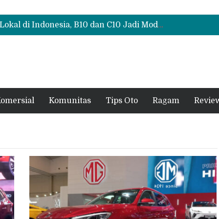
Polytron G3+ Special Collaboration Meluncur di GIIAS 2026, Tampil Makin Gahar dengan Two-Tone
Test Drive Suzuki Fronx SGX Hybrid Kuro di GIIAS 2026, Peserta Soroti Desain Sporty dan DVR
Leapmotor Mulai Perakitan Lokal di Indonesia, B10 dan C10 Jadi Model Perdana
Polytron G3+ Special Collaboration Meluncur di GIIAS 2026, Tampil Makin Gahar dengan Two-Tone
Test Drive Suzuki Fronx SGX Hybrid Kuro di GIIAS 2026, Peserta Soroti Desain Sporty dan DVR
omersial
Komunitas
Tips Oto
Ragam
Revie