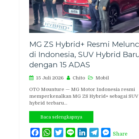
MG ZS Hybrid+ Resmi Melunc
di Indonesia, SUV Hybrid Bar
dengan 15 ADAS
15 Juli 2026
Chito
Mobil
OTO Mounture — MG Motor Indonesia resmi
memperkenalkan MG ZS Hybrid+ sebagai SUV
hybrid terbaru…
Baca selengkapnya
Facebook
WhatsApp
Twitter
Line
LinkedIn
Telegram
Messenger
Share