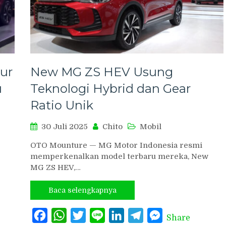
ur
New MG ZS HEV Usung
u
Teknologi Hybrid dan Gear
Ratio Unik
30 Juli 2025
Chito
Mobil
OTO Mounture — MG Motor Indonesia resmi
memperkenalkan model terbaru mereka, New
MG ZS HEV,…
Baca selengkapnya
Facebook
WhatsApp
Twitter
Line
LinkedIn
Telegram
Messenger
Share