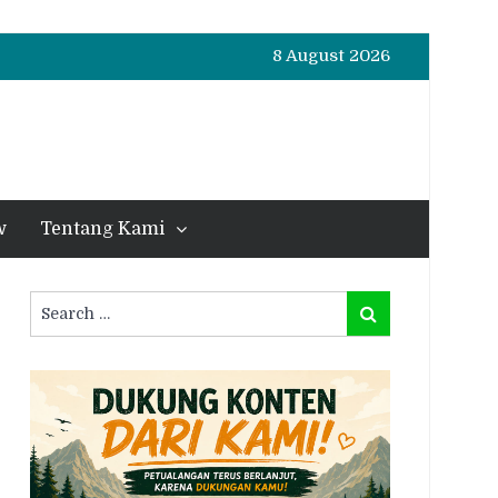
8 August 2026
w
Tentang Kami
Search
Search
for: