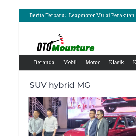
Berita Terbaru:
Beranda
Mobil
Motor
Klasik
K
SUV hybrid MG