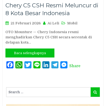
Chery C5 CSH Resmi Meluncur di
8 Kota Besar Indonesia
21 Februari 2026
Ai Leli
Mobil
OTO Mounture — Chery Indonesia resmi
menghadirkan Chery C5 CSH secara serentak di
delapan kota…
Baca selengkapnya
Facebook
WhatsApp
Twitter
Line
LinkedIn
Telegram
Messenger
Share
Search
Search
for: