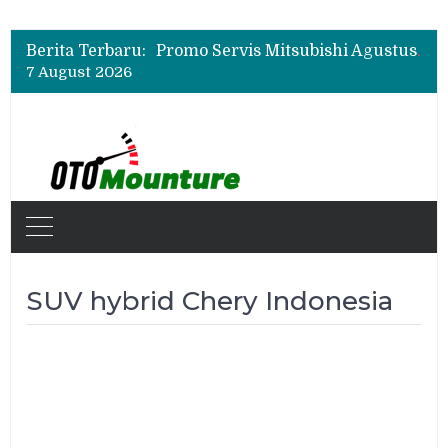
Suzuki XL7 Terbaru Jadi Favorit Test Drive di GIIAS 2026, Ini Fitur yang Paling Dipuji
Bukan Cuma Layar 14,6 Inci, Ini Fitur Pintar Changan Nevo Q05 yang Dibanderol Rp309 Juta
Berita Terbaru:
Promo Servis Mitsubishi Agustus 2026, Ada Diskon ESP dan Bodi & Cat Kilau Merdeka
7 August 2026
Suzuki XL7 Terbaru Jadi Favorit Test Drive di GIIAS 2026, Ini Fitur yang Paling Dipuji
Bukan Cuma Layar 14,6 Inci, Ini Fitur Pintar Changan Nevo Q05 yang Dibanderol Rp309 Juta
SUV hybrid Chery Indonesia