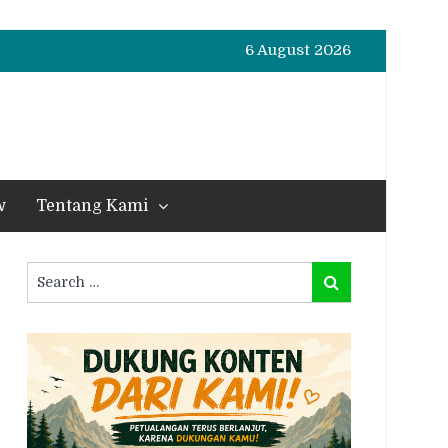
6 August 2026
w
Tentang Kami
Search
Search
for: