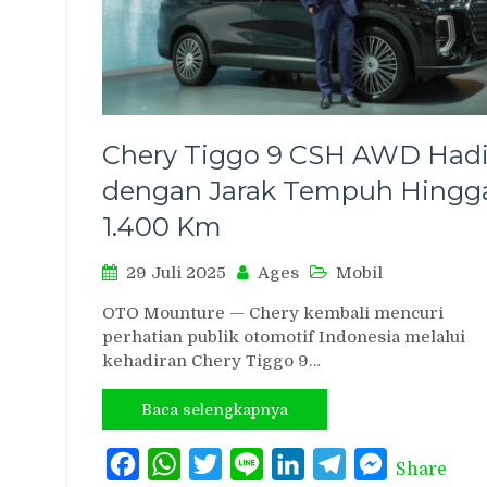
Chery Tiggo 9 CSH AWD Hadi
dengan Jarak Tempuh Hingg
1.400 Km
29 Juli 2025
Ages
Mobil
OTO Mounture — Chery kembali mencuri
perhatian publik otomotif Indonesia melalui
kehadiran Chery Tiggo 9…
Baca selengkapnya
Facebook
WhatsApp
Twitter
Line
LinkedIn
Telegram
Messenger
Share