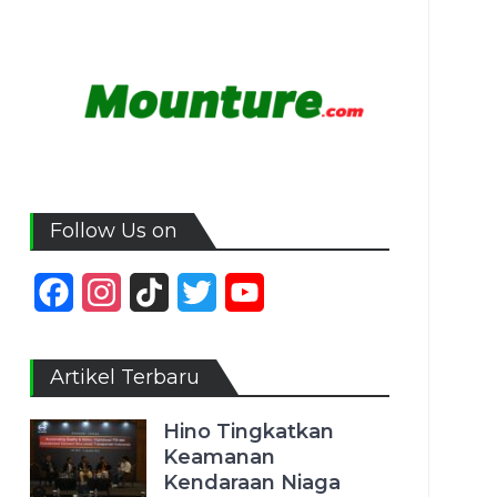
Follow Us on
Facebook
Instagram
TikTok
Twitter
YouTube
Channel
Artikel Terbaru
Hino Tingkatkan
Keamanan
Kendaraan Niaga