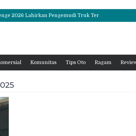
Biaya Operasional Geely Starray EM-i Mulai Rp514 Ribu per Bulan, Jarak Tempuh Tembus 1.000 Km
Hino Tingkatkan Keamanan Kendaraan Niaga dengan Standarisasi Karoseri
UD Trucks Extra Mile Challenge 2026 Lahirkan Pengemudi Truk Terbaik, Crisanto Melaju ke Jepang
Biaya Operasional Geely Starray EM-i Mulai Rp514 Ribu per Bulan, Jarak Tempuh Tembus 1.000 Km
Hino Tingkatkan Keamanan Kendaraan Niaga dengan Standarisasi Karoseri
omersial
Komunitas
Tips Oto
Ragam
Revie
2025