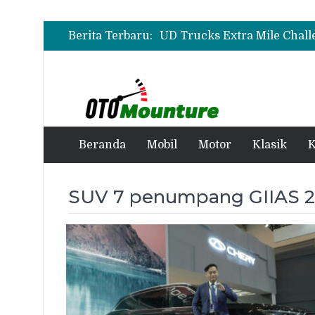
Berita Terbaru:
Beranda
Mobil
Motor
Klasik
K
SUV 7 penumpang GIIAS 