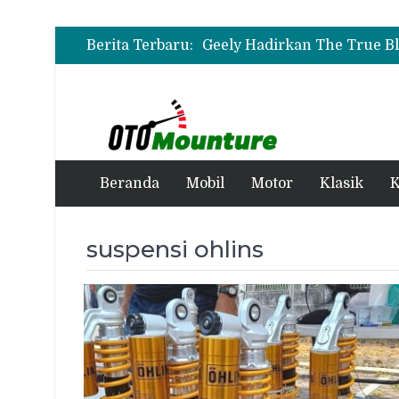
Berita Terbaru:
Beranda
Mobil
Motor
Klasik
K
suspensi ohlins