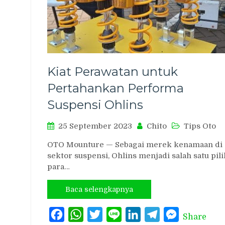
Kiat Perawatan untuk
Pertahankan Performa
Suspensi Ohlins
25 September 2023
Chito
Tips Oto
OTO Mounture — Sebagai merek kenamaan di
sektor suspensi, Ohlins menjadi salah satu pil
para…
Baca selengkapnya
Facebook
WhatsApp
Twitter
Line
LinkedIn
Telegram
Messenger
Share