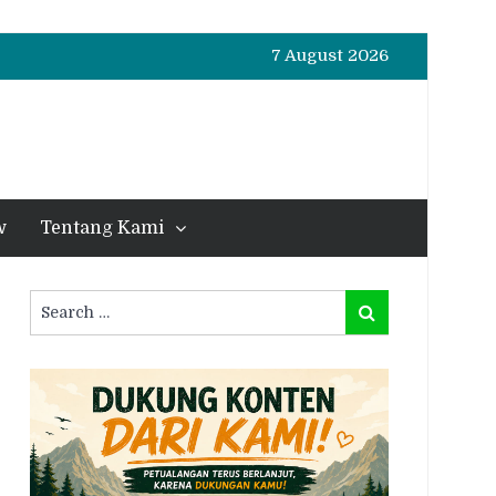
7 August 2026
w
Tentang Kami
Search
Search
for: