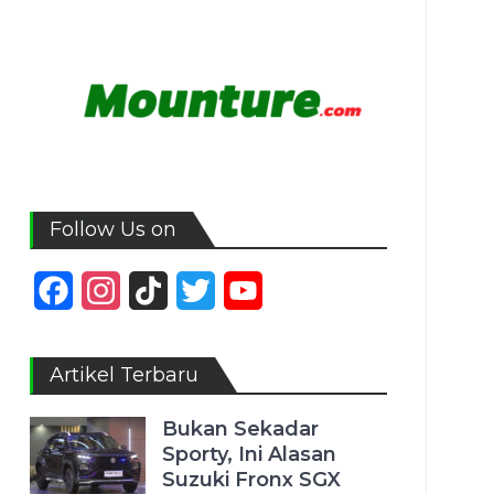
Follow Us on
Facebook
Instagram
TikTok
Twitter
YouTube
Channel
Artikel Terbaru
Bukan Sekadar
Sporty, Ini Alasan
Suzuki Fronx SGX