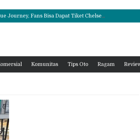
Bukan Sekadar Sporty, Ini Alasan Suzuki Fronx SGX Hybrid Kuro Layak Dilirik
Geely Hadirkan The True Blue Journey, Fans Bisa Dapat Tiket Chelsea vs AC Milan
Auto2000 Gelar Kompetisi Mekanik Terbaik 2026, Ini Daftar Lengkap Juaranya
Bukan Sekadar Sporty, Ini Alasan Suzuki Fronx SGX Hybrid Kuro Layak Dilirik
omersial
Komunitas
Tips Oto
Ragam
Revie