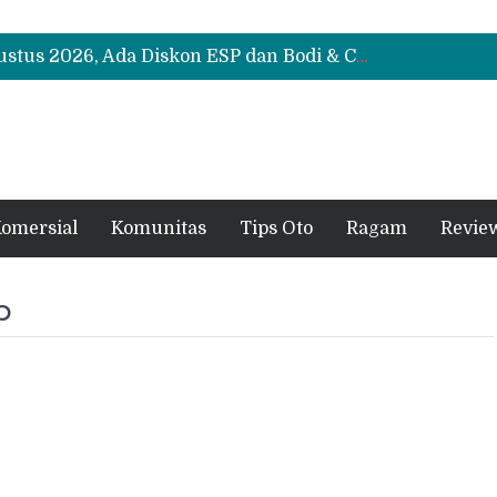
Suzuki XL7 Terbaru Jadi Favorit Test Drive di GIIAS 2026, Ini Fitur yang Paling Dipuji
Bukan Cuma Layar 14,6 Inci, Ini Fitur Pintar Changan Nevo Q05 yang Dibanderol Rp309 Juta
Promo Servis Mitsubishi Agustus 2026, Ada Diskon ESP dan Bodi & Cat Kilau Merdeka
Suzuki XL7 Terbaru Jadi Favorit Test Drive di GIIAS 2026, Ini Fitur yang Paling Dipuji
Bukan Cuma Layar 14,6 Inci, Ini Fitur Pintar Changan Nevo Q05 yang Dibanderol Rp309 Juta
omersial
Komunitas
Tips Oto
Ragam
Revie
p