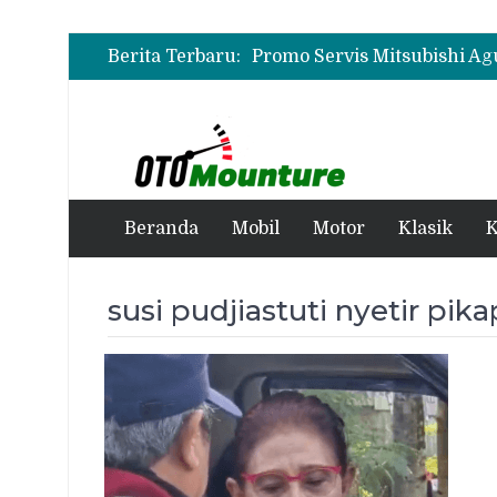
Berita Terbaru:
Beranda
Mobil
Motor
Klasik
K
susi pudjiastuti nyetir pika