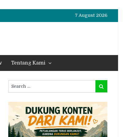
7 August 2026
w
Tentang Kami
Search
Search
for: