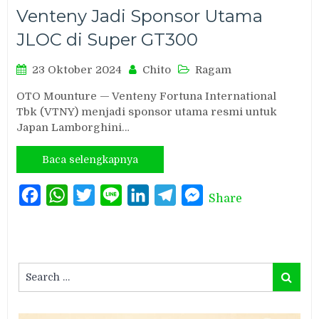
Venteny Jadi Sponsor Utama
JLOC di Super GT300
23 Oktober 2024
Chito
Ragam
OTO Mounture — Venteny Fortuna International
Tbk (VTNY) menjadi sponsor utama resmi untuk
Japan Lamborghini…
Baca selengkapnya
Facebook
WhatsApp
Twitter
Line
LinkedIn
Telegram
Messenger
Share
Search
Search
for: