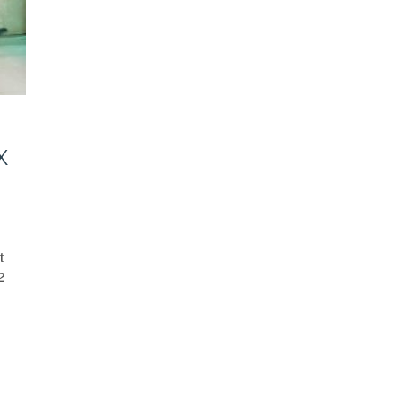
X
t
2