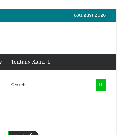
6 August 2026
w
Tentang Kami
Search
Search
for: