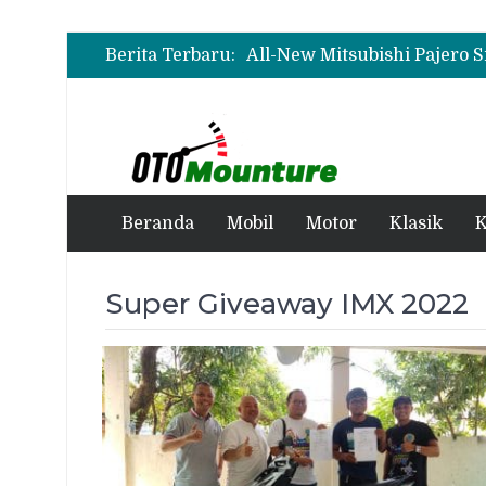
Wuling Tambah Varian New 
Berita Terbaru:
Wuling Tambah Varian New 
Beranda
Mobil
Motor
Klasik
K
Super Giveaway IMX 2022