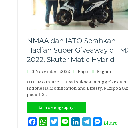
NMAA dan IATO Serahkan
Hadiah Super Giveaway di IM
2022, Skuter Matic Hybrid
3 November 2022
Fajar
Ragam
OTO Mounture — Usai sukses menggelar even
Indonesia Modification and Lifestyle Expo 202
pada 1-2…
Baca selengkapnya
Facebook
WhatsApp
Twitter
Line
LinkedIn
Telegram
Messenger
Share