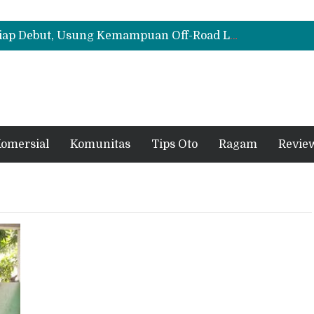
Cloud EV SE, Harga Mulai Rp299 Juta
Biaya Operasional Geely Starray EM-i Mulai Rp514 Ribu per Bulan, Jarak Tempuh Tembus 1.000 Km
All-New Mitsubishi Pajero Siap Debut, Usung Kemampuan Off-Road Lebih Tangguh
Cloud EV SE, Harga Mulai Rp299 Juta
Biaya Operasional Geely Starray EM-i Mulai Rp514 Ribu per Bulan, Jarak Tempuh Tembus 1.000 Km
omersial
Komunitas
Tips Oto
Ragam
Revie