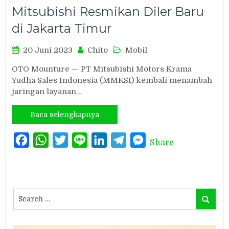
Mitsubishi Resmikan Diler Baru
di Jakarta Timur
20 Juni 2023
Chito
Mobil
OTO Mounture — PT Mitsubishi Motors Krama
Yudha Sales Indonesia (MMKSI) kembali menambah
jaringan layanan…
Baca selengkapnya
Facebook
WhatsApp
Twitter
Line
LinkedIn
Telegram
Messenger
Share
Search
Search
for: