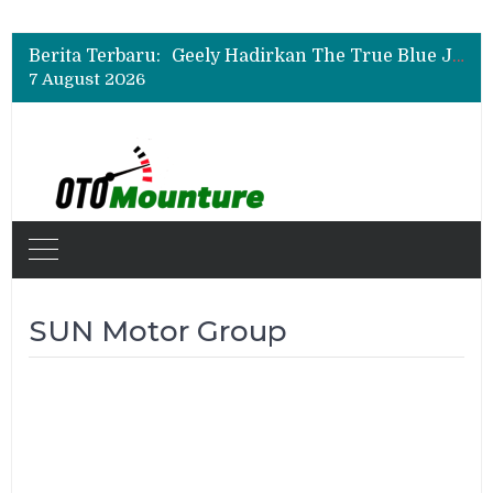
Auto2000 Gelar Kompetisi Mekanik Terbaik 2026, Ini Daftar Lengkap Juaranya
Bukan Sekadar Sporty, Ini Alasan Suzuki Fronx SGX Hybrid Kuro Layak Dilirik
Berita Terbaru:
Geely Hadirkan The True Blue Journey, Fans Bisa Dapat Tiket Chelsea vs AC Milan
7 August 2026
Auto2000 Gelar Kompetisi Mekanik Terbaik 2026, Ini Daftar Lengkap Juaranya
Bukan Sekadar Sporty, Ini Alasan Suzuki Fronx SGX Hybrid Kuro Layak Dilirik
SUN Motor Group