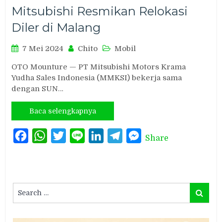
Mitsubishi Resmikan Relokasi
Diler di Malang
7 Mei 2024
Chito
Mobil
OTO Mounture — PT Mitsubishi Motors Krama
Yudha Sales Indonesia (MMKSI) bekerja sama
dengan SUN…
Baca selengkapnya
Facebook
WhatsApp
Twitter
Line
LinkedIn
Telegram
Messenger
Share
Search
Search
for: