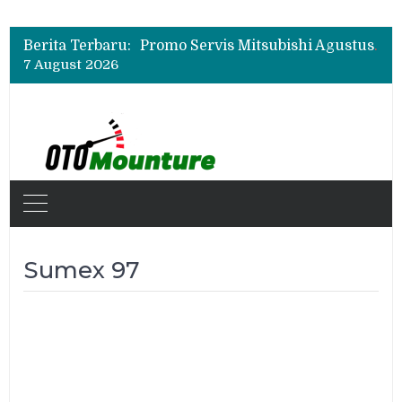
Suzuki XL7 Terbaru Jadi Favorit Test Drive di GIIAS 2026, Ini Fitur yang Paling Dipuji
Bukan Cuma Layar 14,6 Inci, Ini Fitur Pintar Changan Nevo Q05 yang Dibanderol Rp309 Juta
Berita Terbaru:
Promo Servis Mitsubishi Agustus 2026, Ada Diskon ESP dan Bodi & Cat Kilau Merdeka
7 August 2026
Suzuki XL7 Terbaru Jadi Favorit Test Drive di GIIAS 2026, Ini Fitur yang Paling Dipuji
Bukan Cuma Layar 14,6 Inci, Ini Fitur Pintar Changan Nevo Q05 yang Dibanderol Rp309 Juta
Sumex 97