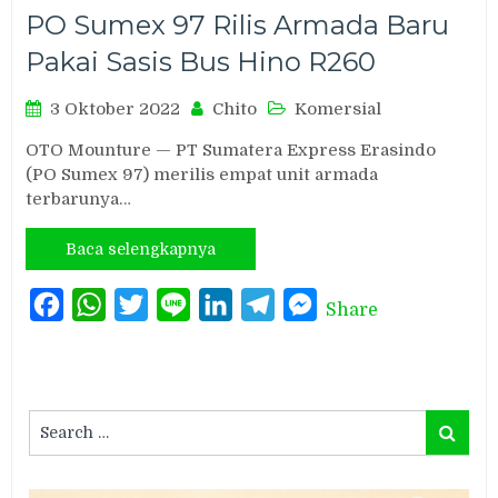
PO Sumex 97 Rilis Armada Baru
Pakai Sasis Bus Hino R260
3 Oktober 2022
Chito
Komersial
OTO Mounture — PT Sumatera Express Erasindo
(PO Sumex 97) merilis empat unit armada
terbarunya…
Baca selengkapnya
Facebook
WhatsApp
Twitter
Line
LinkedIn
Telegram
Messenger
Share
Search
Search
for: