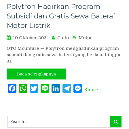
Polytron Hadirkan Program
Subsidi dan Gratis Sewa Baterai
Motor Listrik
10 Oktober 2024
Chito
Motor
OTO Mounture — Polytron menghadirkan program
subsidi dan gratis sewa baterai yang berlaku hingga
31…
Baca selengkapnya
Facebook
WhatsApp
Twitter
Line
LinkedIn
Telegram
Messenger
Share
Search
Search
for: