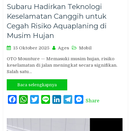
Subaru Hadirkan Teknologi
Keselamatan Canggih untuk
Cegah Risiko Aquaplaning di
Musim Hujan
15 Oktober 2025
Ages
Mobil
OTO Mounture — Memasuki musim hujan, risiko
keselamatan di jalan meningkat secara signifikan.
Salah satu…
Baca selengkapnya
Facebook
WhatsApp
Twitter
Line
LinkedIn
Telegram
Messenger
Share