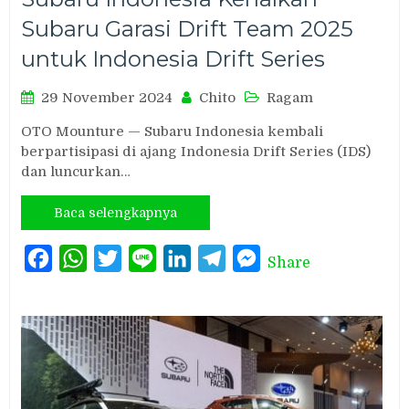
Subaru Garasi Drift Team 2025
untuk Indonesia Drift Series
29 November 2024
Chito
Ragam
OTO Mounture — Subaru Indonesia kembali
berpartisipasi di ajang Indonesia Drift Series (IDS)
dan luncurkan…
Baca selengkapnya
Facebook
WhatsApp
Twitter
Line
LinkedIn
Telegram
Messenger
Share