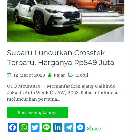
Subaru Luncurkan Crosstek
Terbaru, Harganya Rp549 Juta
12 Maret 2023
Fajar
Mobil
OTO Mounture — Memanfaatkan ajang Gaikindo
Jakarta Auto Week (GJAW) 2023, Subaru Indonesia
meluncurkan pertama…
Baca selengkapnya
Facebook
WhatsApp
Twitter
Line
LinkedIn
Telegram
Messenger
Share