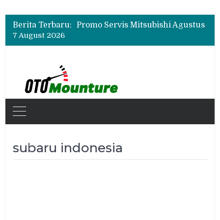
Bukan Cuma Layar 14,6 Inci, Ini Fitur Pintar Changan Nevo Q05 yang Dibanderol Rp309 Juta
Promo Servis Mitsubishi Agustus 2026, Ada Diskon ESP dan Bodi & Cat Kilau Merdeka
Berita Terbaru:
Suzuki XL7 Terbaru Jadi Favorit Test Drive di GIIAS 2026, Ini Fitur yang Paling Dipuji
7 August 2026
Bukan Cuma Layar 14,6 Inci, Ini Fitur Pintar Changan Nevo Q05 yang Dibanderol Rp309 Juta
subaru indonesia