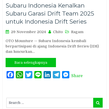
Subaru Indonesia Kenalkan
Subaru Garasi Drift Team 2025
untuk Indonesia Drift Series
29 November 2024
Chito
Ragam
OTO Mounture — Subaru Indonesia kembali
berpartisipasi di ajang Indonesia Drift Series (IDS)
dan luncurkan…
Baca selengkapnya
Facebook
WhatsApp
Twitter
Line
LinkedIn
Telegram
Messenger
Share
Search
Search
for: