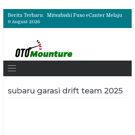
Mitsubishi Fuso Perkenalkan Next Generation Zero Down Time di GIIAS 2026
Mitsubishi Fuso Dorong Armada Minim Downtime lewat VIP Fleet Training 2026
Berita Terbaru:
Mitsubishi Fuso eCanter Melaju di Bisnis Logistik, Fastana Jadi Pengguna Baru
9 August 2026
Mitsubishi Fuso Perkenalkan Next Generation Zero Down Time di GIIAS 2026
Mitsubishi Fuso Dorong Armada Minim Downtime lewat VIP Fleet Training 2026
subaru garasi drift team 2025