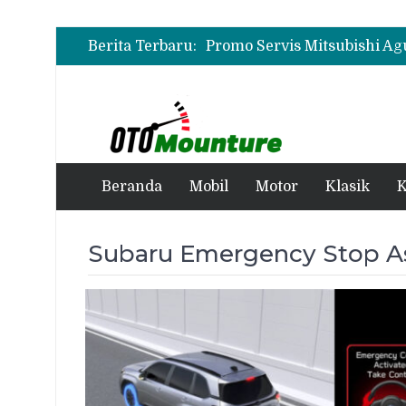
Berita Terbaru:
Beranda
Mobil
Motor
Klasik
K
Subaru Emergency Stop As