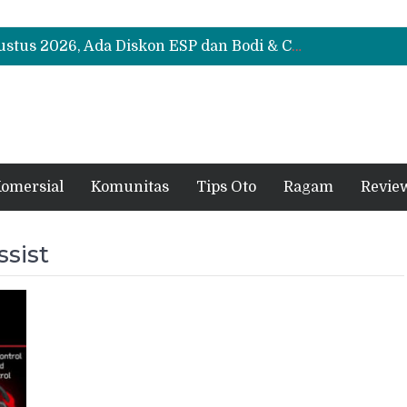
Suzuki XL7 Terbaru Jadi Favorit Test Drive di GIIAS 2026, Ini Fitur yang Paling Dipuji
Bukan Cuma Layar 14,6 Inci, Ini Fitur Pintar Changan Nevo Q05 yang Dibanderol Rp309 Juta
Promo Servis Mitsubishi Agustus 2026, Ada Diskon ESP dan Bodi & Cat Kilau Merdeka
Suzuki XL7 Terbaru Jadi Favorit Test Drive di GIIAS 2026, Ini Fitur yang Paling Dipuji
Bukan Cuma Layar 14,6 Inci, Ini Fitur Pintar Changan Nevo Q05 yang Dibanderol Rp309 Juta
omersial
Komunitas
Tips Oto
Ragam
Revie
sist