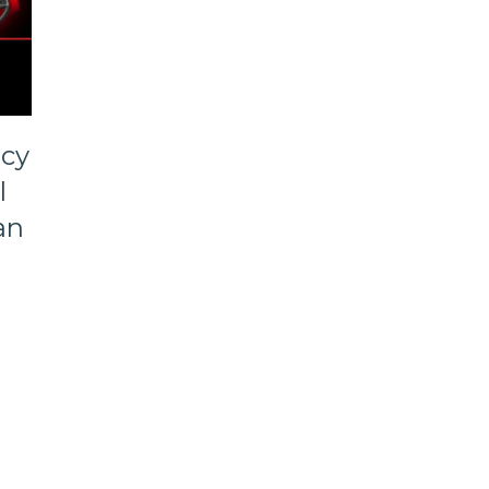
cy
l
an