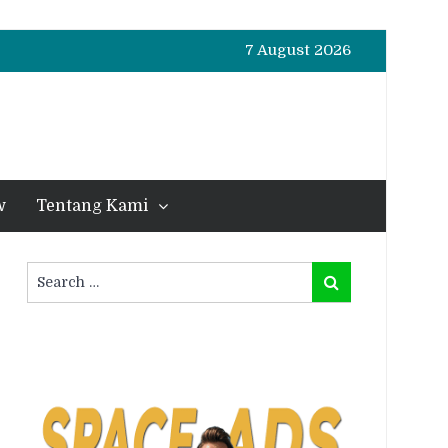
7 August 2026
w
Tentang Kami
Search
Search
for: