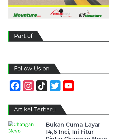
Part of
Follow Us on
Facebook
Instagram
TikTok
Twitter
YouTube
Channel
Artikel Terbaru
Bukan Cuma Layar
14,6 Inci, Ini Fitur