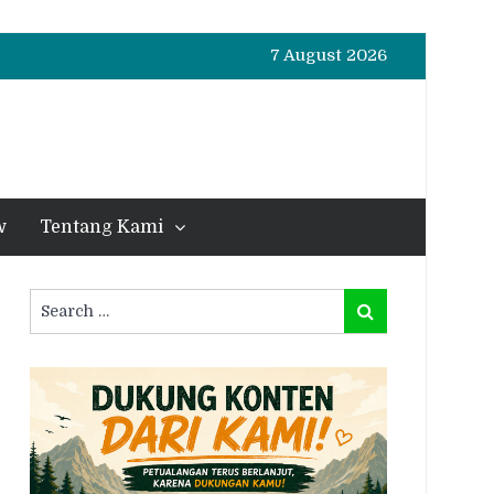
7 August 2026
w
Tentang Kami
Search
Search
for: