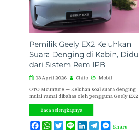
Pemilik Geely EX2 Keluhkan
Suara Denging di Kabin, Did
dari Sistem Rem IPB
13 April 2026
Chito
Mobil
OTO Mounture — Keluhan soal suara denging
mulai ramai dibahas oleh pengguna Geely EX2
Baca selengkapnya
Facebook
WhatsApp
Twitter
Line
LinkedIn
Telegram
Messenger
Share