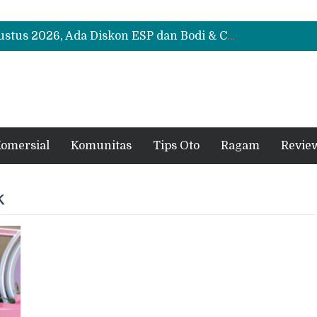
Suzuki XL7 Terbaru Jadi Favorit Test Drive di GIIAS 2026, Ini Fitur yang Paling Dipuji
Bukan Cuma Layar 14,6 Inci, Ini Fitur Pintar Changan Nevo Q05 yang Dibanderol Rp309 Juta
Promo Servis Mitsubishi Agustus 2026, Ada Diskon ESP dan Bodi & Cat Kilau Merdeka
Suzuki XL7 Terbaru Jadi Favorit Test Drive di GIIAS 2026, Ini Fitur yang Paling Dipuji
Bukan Cuma Layar 14,6 Inci, Ini Fitur Pintar Changan Nevo Q05 yang Dibanderol Rp309 Juta
omersial
Komunitas
Tips Oto
Ragam
Revie
k