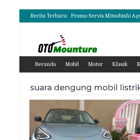
Berita Terbaru:
Beranda
Mobil
Motor
Klasik
K
suara dengung mobil listri