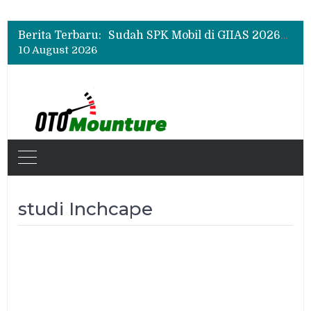
Chery Q Raih Mobil Favorit GIIAS 2026, Test Drive Tembus 200 Sesi per Hari
Rangkul Komunitas Mobil, Motul Indonesia Gelar Car MeetUp Perdana di Tangerang
Berita Terbaru:
Sudah SPK Mobil di GIIAS 2026? Ini Tahapan yang Harus Dilakukan Setelah Pameran
10 August 2026
Chery Q Raih Mobil Favorit GIIAS 2026, Test Drive Tembus 200 Sesi per Hari
Rangkul Komunitas Mobil, Motul Indonesia Gelar Car MeetUp Perdana di Tangerang
studi Inchcape