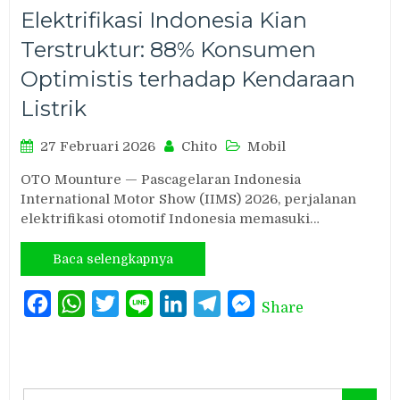
Elektrifikasi Indonesia Kian
Terstruktur: 88% Konsumen
Optimistis terhadap Kendaraan
Listrik
27 Februari 2026
Chito
Mobil
OTO Mounture — Pascagelaran Indonesia
International Motor Show (IIMS) 2026, perjalanan
elektrifikasi otomotif Indonesia memasuki…
Baca selengkapnya
Facebook
WhatsApp
Twitter
Line
LinkedIn
Telegram
Messenger
Share
Search