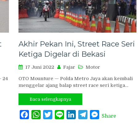
t
Akhir Pekan Ini, Street Race Seri
Ketiga Digelar di Bekasi
17 Juni 2022
Fajar
Motor
– 24
OTO Mounture — Polda Metro Jaya akan kembali
menggelar ajang balap street race seri ketiga…
Baca selengkapnya
Facebook
WhatsApp
Twitter
Line
LinkedIn
Telegram
Messenger
Share