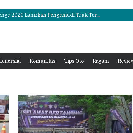
Biaya Operasional Geely Starray EM-i Mulai Rp514 Ribu per Bulan, Jarak Tempuh Tembus 1.000 Km
Hino Tingkatkan Keamanan Kendaraan Niaga dengan Standarisasi Karoseri
UD Trucks Extra Mile Challenge 2026 Lahirkan Pengemudi Truk Terbaik, Crisanto Melaju ke Jepang
Biaya Operasional Geely Starray EM-i Mulai Rp514 Ribu per Bulan, Jarak Tempuh Tembus 1.000 Km
Hino Tingkatkan Keamanan Kendaraan Niaga dengan Standarisasi Karoseri
omersial
Komunitas
Tips Oto
Ragam
Revie