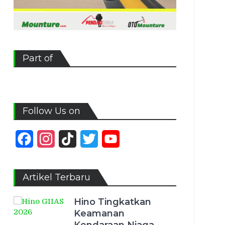
Part of
Follow Us on
Facebook
Instagram
TikTok
Twitter
YouTube
Channel
Artikel Terbaru
Hino Tingkatkan
Keamanan