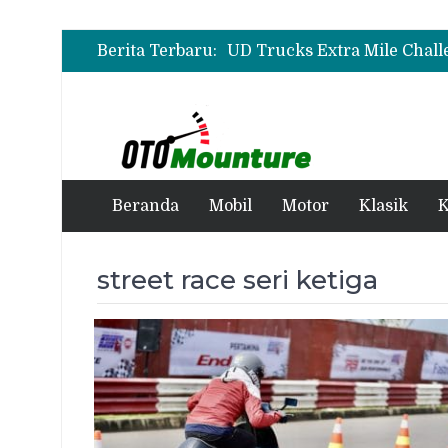
Berita Terbaru:
Beranda
Mobil
Motor
Klasik
K
street race seri ketiga