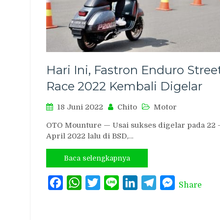
Hari Ini, Fastron Enduro Stree
Race 2022 Kembali Digelar
18 Juni 2022
Chito
Motor
OTO Mounture — Usai sukses digelar pada 22 
April 2022 lalu di BSD,…
Baca selengkapnya
Facebook
WhatsApp
Twitter
Line
LinkedIn
Telegram
Messenger
Share