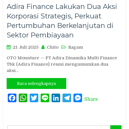
Adira Finance Lakukan Dua Aksi
Korporasi Strategis, Perkuat
Pertumbuhan Berkelanjutan di
Sektor Pembiayaan
21 Juli 2025
Chito
Ragam
OTO Mounture — PT Adira Dinamika Multi Finance
Tbk (Adira Finance) resmi mengumumkan dua
aksi…
Baca selengkapnya
Facebook
WhatsApp
Twitter
Line
LinkedIn
Telegram
Messenger
Share
Search