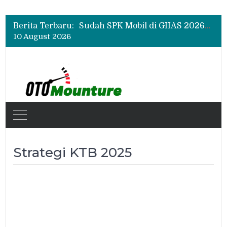
Chery Q Raih Mobil Favorit GIIAS 2026, Test Drive Tembus 200 Sesi per Hari
Rangkul Komunitas Mobil, Motul Indonesia Gelar Car MeetUp Perdana di Tangerang
Berita Terbaru:
Sudah SPK Mobil di GIIAS 2026? Ini Tahapan yang Harus Dilakukan Setelah Pameran
10 August 2026
Chery Q Raih Mobil Favorit GIIAS 2026, Test Drive Tembus 200 Sesi per Hari
Rangkul Komunitas Mobil, Motul Indonesia Gelar Car MeetUp Perdana di Tangerang
Strategi KTB 2025