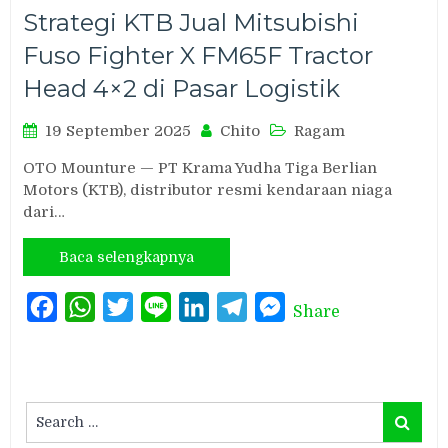
Strategi KTB Jual Mitsubishi
Fuso Fighter X FM65F Tractor
Head 4×2 di Pasar Logistik
19 September 2025
Chito
Ragam
OTO Mounture — PT Krama Yudha Tiga Berlian
Motors (KTB), distributor resmi kendaraan niaga
dari…
Baca selengkapnya
Facebook
WhatsApp
Twitter
Line
LinkedIn
Telegram
Messenger
Share
Search
Search
for: