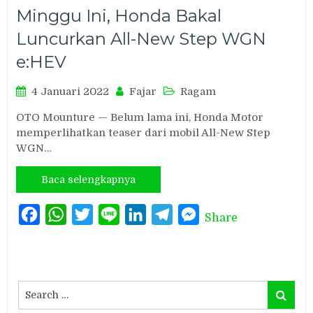
Minggu Ini, Honda Bakal
Luncurkan All-New Step WGN
e:HEV
4 Januari 2022
Fajar
Ragam
OTO Mounture — Belum lama ini, Honda Motor
memperlihatkan teaser dari mobil All-New Step
WGN…
Baca selengkapnya
Facebook
WhatsApp
Twitter
Line
LinkedIn
Telegram
Messenger
Share
Search
Search
for: