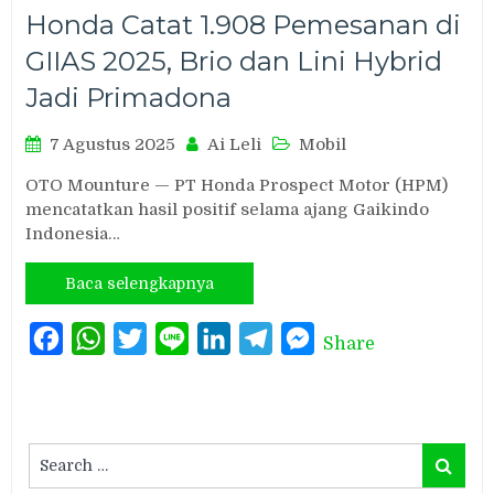
Honda Catat 1.908 Pemesanan di
GIIAS 2025, Brio dan Lini Hybrid
Jadi Primadona
7 Agustus 2025
Ai Leli
Mobil
OTO Mounture — PT Honda Prospect Motor (HPM)
mencatatkan hasil positif selama ajang Gaikindo
Indonesia…
Baca selengkapnya
Facebook
WhatsApp
Twitter
Line
LinkedIn
Telegram
Messenger
Share
Search
Search
for: