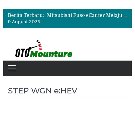
Mitsubishi Fuso Perkenalkan Next Generation Zero Down Time di GIIAS 2026
Mitsubishi Fuso Dorong Armada Minim Downtime lewat VIP Fleet Training 2026
Berita Terbaru:
Mitsubishi Fuso eCanter Melaju di Bisnis Logistik, Fastana Jadi Pengguna Baru
9 August 2026
Mitsubishi Fuso Perkenalkan Next Generation Zero Down Time di GIIAS 2026
Mitsubishi Fuso Dorong Armada Minim Downtime lewat VIP Fleet Training 2026
STEP WGN e:HEV