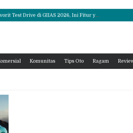
Bukan Cuma Layar 14,6 Inci, Ini Fitur Pintar Changan Nevo Q05 yang Dibanderol Rp309 Juta
Promo Servis Mitsubishi Agustus 2026, Ada Diskon ESP dan Bodi & Cat Kilau Merdeka
Suzuki XL7 Terbaru Jadi Favorit Test Drive di GIIAS 2026, Ini Fitur yang Paling Dipuji
Bukan Cuma Layar 14,6 Inci, Ini Fitur Pintar Changan Nevo Q05 yang Dibanderol Rp309 Juta
omersial
Komunitas
Tips Oto
Ragam
Revie