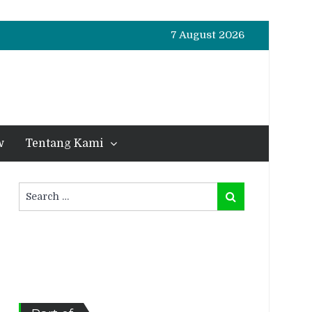
7 August 2026
w
Tentang Kami
Search
Search
for: