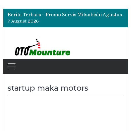
Suzuki XL7 Terbaru Jadi Favorit Test Drive di GIIAS 2026, Ini Fitur yang Paling Dipuji
Bukan Cuma Layar 14,6 Inci, Ini Fitur Pintar Changan Nevo Q05 yang Dibanderol Rp309 Juta
Berita Terbaru:
Promo Servis Mitsubishi Agustus 2026, Ada Diskon ESP dan Bodi & Cat Kilau Merdeka
7 August 2026
Suzuki XL7 Terbaru Jadi Favorit Test Drive di GIIAS 2026, Ini Fitur yang Paling Dipuji
Bukan Cuma Layar 14,6 Inci, Ini Fitur Pintar Changan Nevo Q05 yang Dibanderol Rp309 Juta
startup maka motors