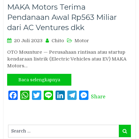
MAKA Motors Terima
Pendanaan Awal Rp563 Miliar
dari AC Ventures dkk
20 Juli 2023
Chito
Motor
OTO Mounture — Perusahaan rintisan atau startup
kendaraan listrik (Electric Vehicles atau EV) MAKA
Motors…
Baca selengkapnya
Facebook
WhatsApp
Twitter
Line
LinkedIn
Telegram
Messenger
Share
Search
Search
for: