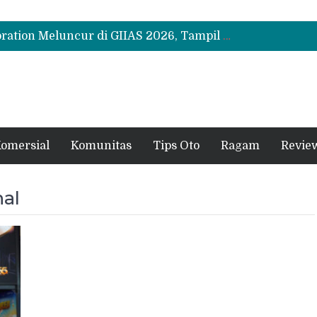
Bukan Cuma Layar 14,6 Inci, Ini Fitur Pintar Changan Nevo Q05 yang Dibanderol Rp309 Juta
Leapmotor Mulai Perakitan Lokal di Indonesia, B10 dan C10 Jadi Model Perdana
Polytron G3+ Special Collaboration Meluncur di GIIAS 2026, Tampil Makin Gahar dengan Two-Tone
Bukan Cuma Layar 14,6 Inci, Ini Fitur Pintar Changan Nevo Q05 yang Dibanderol Rp309 Juta
Leapmotor Mulai Perakitan Lokal di Indonesia, B10 dan C10 Jadi Model Perdana
omersial
Komunitas
Tips Oto
Ragam
Revie
nal