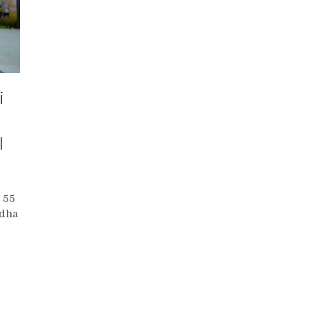
i
l
 55
udha