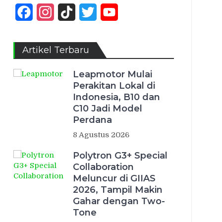
Facebook
Instagram
TikTok
Twitter
YouTube
Channel
Artikel Terbaru
Leapmotor Mulai
Perakitan Lokal di
Indonesia, B10 dan
C10 Jadi Model
Perdana
8 Agustus 2026
Polytron G3+ Special
Collaboration
Meluncur di GIIAS
2026, Tampil Makin
Gahar dengan Two-
Tone