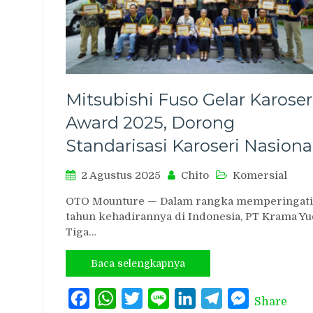
Mitsubishi Fuso Gelar Karoser
Award 2025, Dorong
Standarisasi Karoseri Nasiona
2 Agustus 2025
Chito
Komersial
OTO Mounture — Dalam rangka memperingati
tahun kehadirannya di Indonesia, PT Krama Y
Tiga…
Baca selengkapnya
Facebook
WhatsApp
Twitter
Line
LinkedIn
Telegram
Messenger
Share