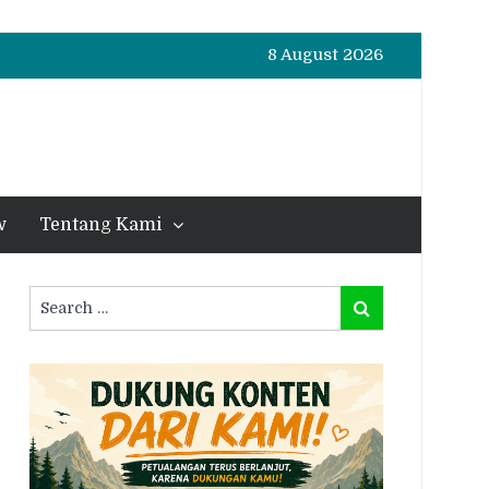
8 August 2026
w
Tentang Kami
Search
Search
for: