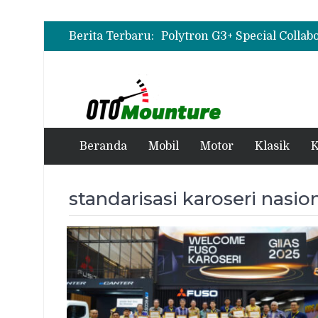
Berita Terbaru:
Beranda
Mobil
Motor
Klasik
K
standarisasi karoseri nasio