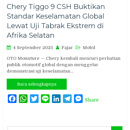
Chery Tiggo 9 CSH Buktikan
Standar Keselamatan Global
Lewat Uji Tabrak Ekstrem di
Afrika Selatan
4 September 2025
Fajar
Mobil
OTO Mounture — Chery kembali mencuri perhatian
publik otomotif global dengan menggelar
demonstrasi uji keselamatan…
Baca selengkapnya
Facebook
WhatsApp
Twitter
Line
LinkedIn
Telegram
Messenger
Share
Search