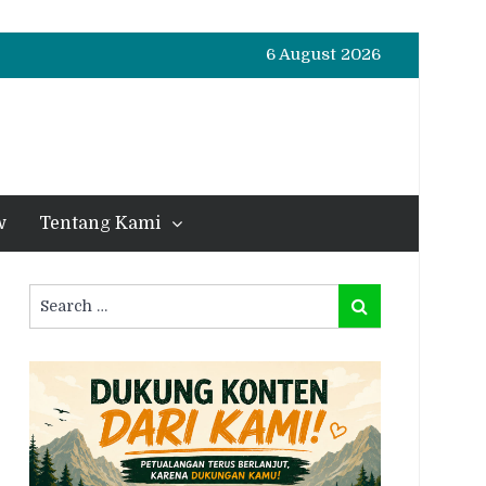
6 August 2026
w
Tentang Kami
Search
Search
for: