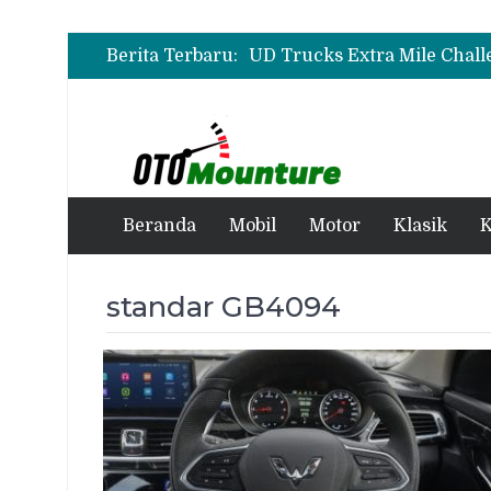
Berita Terbaru:
Beranda
Mobil
Motor
Klasik
K
standar GB4094