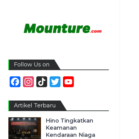
Follow Us on
Facebook
Instagram
TikTok
Twitter
YouTube
Channel
Artikel Terbaru
Hino Tingkatkan
Keamanan
Kendaraan Niaga