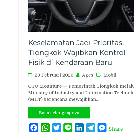
Keselamatan Jadi Prioritas,
Tiongkok Wajibkan Kontrol
Fisik di Kendaraan Baru
23 Februari 2026
Ages
Mobil
OTO Mounture — Pemerintah Tiongkok melalu
Ministry of Industry and Information Technol
(MIIT) berencana mewajibkan…
Baca selengkapnya
Facebook
WhatsApp
Twitter
Line
LinkedIn
Telegram
Messenger
Share