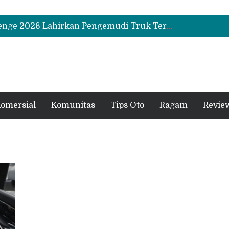
Biaya Operasional Geely Starray EM-i Mulai Rp514 Ribu per Bulan, Jarak Tempuh Tembus 1.000 Km
Hino Tingkatkan Keamanan Kendaraan Niaga dengan Standarisasi Karoseri
UD Trucks Extra Mile Challenge 2026 Lahirkan Pengemudi Truk Terbaik, Crisanto Melaju ke Jepang
Biaya Operasional Geely Starray EM-i Mulai Rp514 Ribu per Bulan, Jarak Tempuh Tembus 1.000 Km
Hino Tingkatkan Keamanan Kendaraan Niaga dengan Standarisasi Karoseri
omersial
Komunitas
Tips Oto
Ragam
Revie