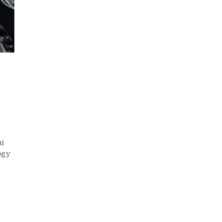
i
ogy