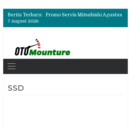
Suzuki XL7 Terbaru Jadi Favorit Test Drive di GIIAS 2026, Ini Fitur yang Paling Dipuji
Bukan Cuma Layar 14,6 Inci, Ini Fitur Pintar Changan Nevo Q05 yang Dibanderol Rp309 Juta
Berita Terbaru:
Promo Servis Mitsubishi Agustus 2026, Ada Diskon ESP dan Bodi & Cat Kilau Merdeka
7 August 2026
Suzuki XL7 Terbaru Jadi Favorit Test Drive di GIIAS 2026, Ini Fitur yang Paling Dipuji
Bukan Cuma Layar 14,6 Inci, Ini Fitur Pintar Changan Nevo Q05 yang Dibanderol Rp309 Juta
SSD