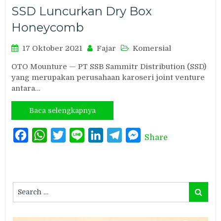
SSD Luncurkan Dry Box
Honeycomb
17 Oktober 2021
Fajar
Komersial
OTO Mounture — PT SSB Sammitr Distribution (SSD)
yang merupakan perusahaan karoseri joint venture
antara…
Baca selengkapnya
Facebook
WhatsApp
Twitter
Line
LinkedIn
Telegram
Messenger
Share
Search
Search
for: