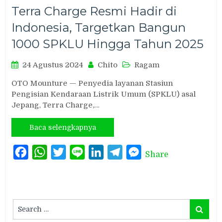
Terra Charge Resmi Hadir di
Indonesia, Targetkan Bangun
1000 SPKLU Hingga Tahun 2025
24 Agustus 2024
Chito
Ragam
OTO Mounture — Penyedia layanan Stasiun
Pengisian Kendaraan Listrik Umum (SPKLU) asal
Jepang, Terra Charge,…
Baca selengkapnya
Facebook
WhatsApp
Twitter
Line
LinkedIn
Telegram
Messenger
Share
Search
Search
for: