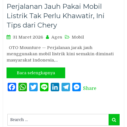
Perjalanan Jauh Pakai Mobil
Listrik Tak Perlu Khawatir, Ini
Tips dari Chery
31 Maret 2026
Ages
Mobil
OTO Mounture — Perjalanan jarak jauh
menggunakan mobil listrik kini semakin diminati
masyarakat Indonesia,…
Baca selengkapnya
Facebook
WhatsApp
Twitter
Line
LinkedIn
Telegram
Messenger
Share
Search
Search
for: