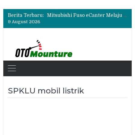
Mitsubishi Fuso Perkenalkan Next Generation Zero Down Time di GIIAS 2026
Mitsubishi Fuso Dorong Armada Minim Downtime lewat VIP Fleet Training 2026
Berita Terbaru:
Mitsubishi Fuso eCanter Melaju di Bisnis Logistik, Fastana Jadi Pengguna Baru
9 August 2026
Mitsubishi Fuso Perkenalkan Next Generation Zero Down Time di GIIAS 2026
Mitsubishi Fuso Dorong Armada Minim Downtime lewat VIP Fleet Training 2026
SPKLU mobil listrik