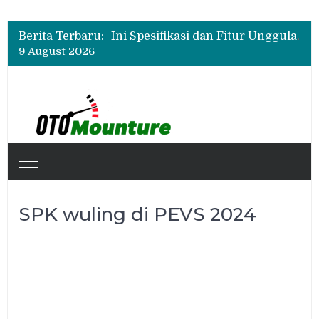
Beli Mobil Jangan Cuma Lihat Cicilan, TAF dan OJK Tekankan Pentingnya Literasi Keuangan
New Daihatsu Sigra 1.2R Punya Tampilan Lebih Sporty, Ini Fitur dan Spesifikasinya
Berita Terbaru:
Ini Spesifikasi dan Fitur Unggulan Chery Tiggo V
9 August 2026
Beli Mobil Jangan Cuma Lihat Cicilan, TAF dan OJK Tekankan Pentingnya Literasi Keuangan
New Daihatsu Sigra 1.2R Punya Tampilan Lebih Sporty, Ini Fitur dan Spesifikasinya
SPK wuling di PEVS 2024