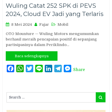
Wuling Catat 252 SPK di PEVS
2024, Cloud EV Jadi yang Terlaris
8 Mei 2024
Fajar
Mobil
OTO Mounture — Wuling Motors mengumumkan
berhasil meraih pencapaian positif di sepanjang
partisipasinya dalam Periklindo…
Baca selengkapnya
Facebook
WhatsApp
Twitter
Line
LinkedIn
Telegram
Messenger
Share
Search
Search
for: