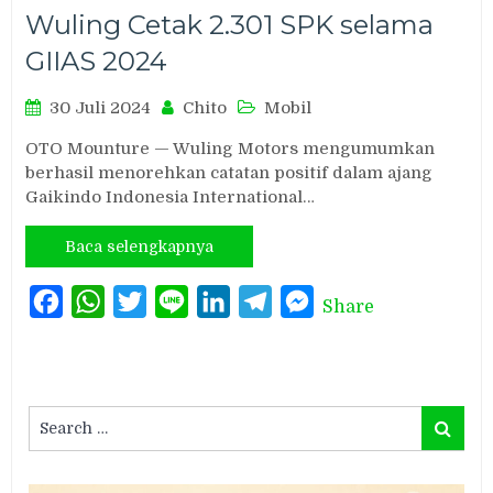
Wuling Cetak 2.301 SPK selama
GIIAS 2024
30 Juli 2024
Chito
Mobil
OTO Mounture — Wuling Motors mengumumkan
berhasil menorehkan catatan positif dalam ajang
Gaikindo Indonesia International…
Baca selengkapnya
Facebook
WhatsApp
Twitter
Line
LinkedIn
Telegram
Messenger
Share
Search
Search
for: