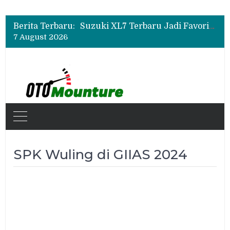
Bukan Sekadar Sporty, Ini Alasan Suzuki Fronx SGX Hybrid Kuro Layak Dilirik
Promo Servis Mitsubishi Agustus 2026, Ada Diskon ESP dan Bodi & Cat Kilau Merdeka
Berita Terbaru:
Suzuki XL7 Terbaru Jadi Favorit Test Drive di GIIAS 2026, Ini Fitur yang Paling Dipuji
7 August 2026
Bukan Sekadar Sporty, Ini Alasan Suzuki Fronx SGX Hybrid Kuro Layak Dilirik
Promo Servis Mitsubishi Agustus 2026, Ada Diskon ESP dan Bodi & Cat Kilau Merdeka
SPK Wuling di GIIAS 2024