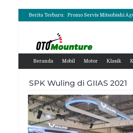
Berita Terbaru:
Beranda
Mobil
Motor
Klasik
K
SPK Wuling di GIIAS 2021