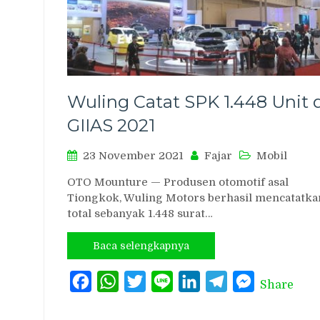
Wuling Catat SPK 1.448 Unit 
GIIAS 2021
23 November 2021
Fajar
Mobil
OTO Mounture — Produsen otomotif asal
Tiongkok, Wuling Motors berhasil mencatatka
total sebanyak 1.448 surat…
Baca selengkapnya
Facebook
WhatsApp
Twitter
Line
LinkedIn
Telegram
Messenger
Share