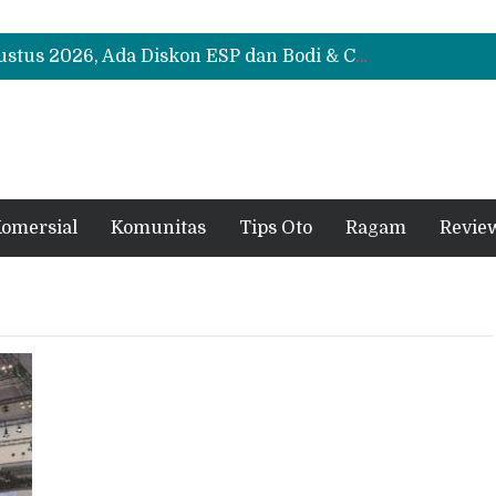
Suzuki XL7 Terbaru Jadi Favorit Test Drive di GIIAS 2026, Ini Fitur yang Paling Dipuji
Bukan Cuma Layar 14,6 Inci, Ini Fitur Pintar Changan Nevo Q05 yang Dibanderol Rp309 Juta
Promo Servis Mitsubishi Agustus 2026, Ada Diskon ESP dan Bodi & Cat Kilau Merdeka
Suzuki XL7 Terbaru Jadi Favorit Test Drive di GIIAS 2026, Ini Fitur yang Paling Dipuji
Bukan Cuma Layar 14,6 Inci, Ini Fitur Pintar Changan Nevo Q05 yang Dibanderol Rp309 Juta
omersial
Komunitas
Tips Oto
Ragam
Revie