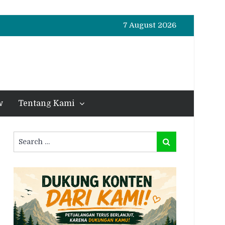
7 August 2026
w
Tentang Kami
Search
Search
for: