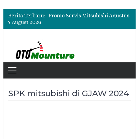
Suzuki XL7 Terbaru Jadi Favorit Test Drive di GIIAS 2026, Ini Fitur yang Paling Dipuji
Bukan Cuma Layar 14,6 Inci, Ini Fitur Pintar Changan Nevo Q05 yang Dibanderol Rp309 Juta
Berita Terbaru:
Promo Servis Mitsubishi Agustus 2026, Ada Diskon ESP dan Bodi & Cat Kilau Merdeka
7 August 2026
Suzuki XL7 Terbaru Jadi Favorit Test Drive di GIIAS 2026, Ini Fitur yang Paling Dipuji
Bukan Cuma Layar 14,6 Inci, Ini Fitur Pintar Changan Nevo Q05 yang Dibanderol Rp309 Juta
SPK mitsubishi di GJAW 2024