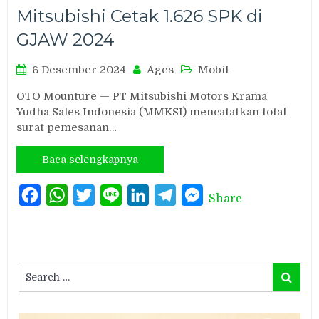
Mitsubishi Cetak 1.626 SPK di
GJAW 2024
6 Desember 2024
Ages
Mobil
OTO Mounture — PT Mitsubishi Motors Krama
Yudha Sales Indonesia (MMKSI) mencatatkan total
surat pemesanan…
Baca selengkapnya
Facebook
WhatsApp
Twitter
Line
LinkedIn
Telegram
Messenger
Share
Search
Search
for: