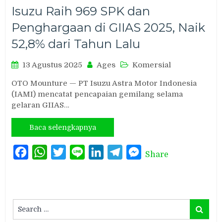
Isuzu Raih 969 SPK dan
Penghargaan di GIIAS 2025, Naik
52,8% dari Tahun Lalu
13 Agustus 2025
Ages
Komersial
OTO Mounture — PT Isuzu Astra Motor Indonesia
(IAMI) mencatat pencapaian gemilang selama
gelaran GIIAS…
Baca selengkapnya
Facebook
WhatsApp
Twitter
Line
LinkedIn
Telegram
Messenger
Share
Search
Search
for: