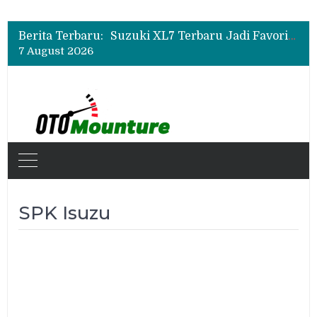
Bukan Cuma Layar 14,6 Inci, Ini Fitur Pintar Changan Nevo Q05 yang Dibanderol Rp309 Juta
Promo Servis Mitsubishi Agustus 2026, Ada Diskon ESP dan Bodi & Cat Kilau Merdeka
Berita Terbaru:
Suzuki XL7 Terbaru Jadi Favorit Test Drive di GIIAS 2026, Ini Fitur yang Paling Dipuji
7 August 2026
Bukan Cuma Layar 14,6 Inci, Ini Fitur Pintar Changan Nevo Q05 yang Dibanderol Rp309 Juta
SPK Isuzu