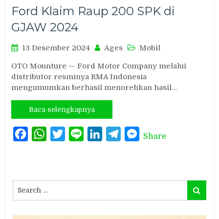
Ford Klaim Raup 200 SPK di
GJAW 2024
13 Desember 2024
Ages
Mobil
OTO Mounture — Ford Motor Company melalui
distributor resminya RMA Indonesia
mengumumkan berhasil menorehkan hasil…
Baca selengkapnya
Facebook
WhatsApp
Twitter
Line
LinkedIn
Telegram
Messenger
Share
Search
Search
for: