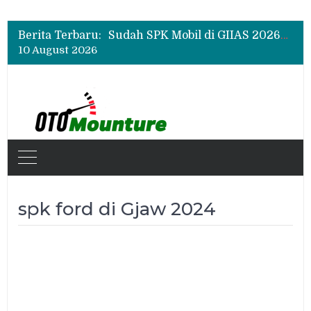
Chery Q Raih Mobil Favorit GIIAS 2026, Test Drive Tembus 200 Sesi per Hari
Rangkul Komunitas Mobil, Motul Indonesia Gelar Car MeetUp Perdana di Tangerang
Berita Terbaru:
Sudah SPK Mobil di GIIAS 2026? Ini Tahapan yang Harus Dilakukan Setelah Pameran
10 August 2026
Chery Q Raih Mobil Favorit GIIAS 2026, Test Drive Tembus 200 Sesi per Hari
Rangkul Komunitas Mobil, Motul Indonesia Gelar Car MeetUp Perdana di Tangerang
spk ford di Gjaw 2024