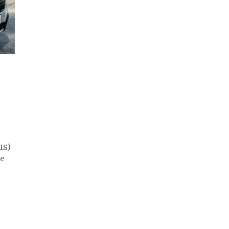
IS)
le