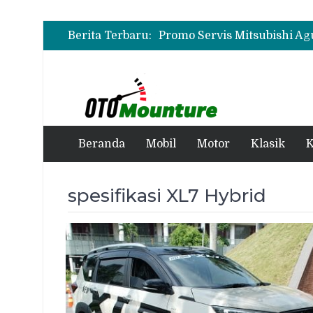
Berita Terbaru:
Beranda
Mobil
Motor
Klasik
K
spesifikasi XL7 Hybrid