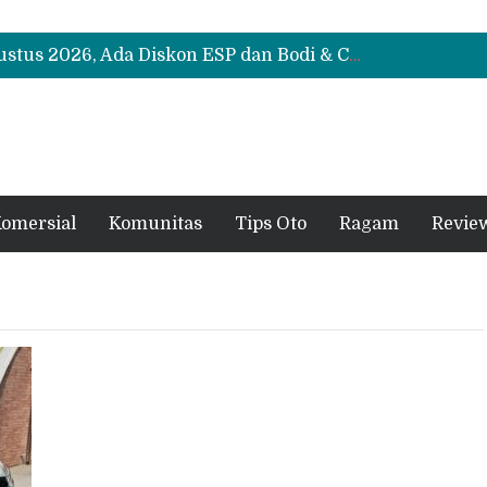
Suzuki XL7 Terbaru Jadi Favorit Test Drive di GIIAS 2026, Ini Fitur yang Paling Dipuji
Bukan Cuma Layar 14,6 Inci, Ini Fitur Pintar Changan Nevo Q05 yang Dibanderol Rp309 Juta
Promo Servis Mitsubishi Agustus 2026, Ada Diskon ESP dan Bodi & Cat Kilau Merdeka
Suzuki XL7 Terbaru Jadi Favorit Test Drive di GIIAS 2026, Ini Fitur yang Paling Dipuji
Bukan Cuma Layar 14,6 Inci, Ini Fitur Pintar Changan Nevo Q05 yang Dibanderol Rp309 Juta
omersial
Komunitas
Tips Oto
Ragam
Revie