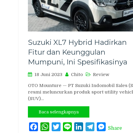
Suzuki XL7 Hybrid Hadirkan
Fitur dan Keunggulan
Mumpuni, Ini Spesifikasinya
18 Juni 2023
Chito
Review
OTO Mounture — PT Suzuki Indomobil Sales (S
resmi meluncurkan produk sport utility vehic
(SUV)…
Baca selengkapnya
Facebook
WhatsApp
Twitter
Line
LinkedIn
Telegram
Messenger
Share