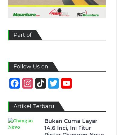
Part of
Follow Us on
Facebook
Instagram
TikTok
Twitter
YouTube
Channel
Artikel Terbaru
Bukan Cuma Layar
14,6 Inci, Ini Fitur