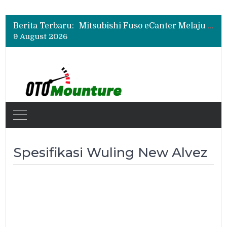
Mitsubishi Fuso Perkenalkan Next Generation Zero Down Time di GIIAS 2026
Mitsubishi Fuso Dorong Armada Minim Downtime lewat VIP Fleet Training 2026
Berita Terbaru:
Mitsubishi Fuso eCanter Melaju di Bisnis Logistik, Fastana Jadi Pengguna Baru
9 August 2026
Mitsubishi Fuso Perkenalkan Next Generation Zero Down Time di GIIAS 2026
Mitsubishi Fuso Dorong Armada Minim Downtime lewat VIP Fleet Training 2026
Spesifikasi Wuling New Alvez