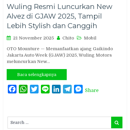
Wuling Resmi Luncurkan New
Alvez di GJAW 2025, Tampil
Lebih Stylish dan Canggih
21 November 2025
Chito
Mobil
OTO Mounture — Memanfaatkan ajang Gaikindo
Jakarta Auto Week (GJAW) 2025, Wuling Motors
meluncurkan New…
Baca selengkapnya
Facebook
WhatsApp
Twitter
Line
LinkedIn
Telegram
Messenger
Share
Search
Search
for: