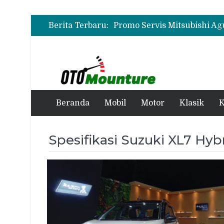
Berita Terbaru:
Beranda
Mobil
Motor
Klasik
K
Spesifikasi Suzuki XL7 Hyb