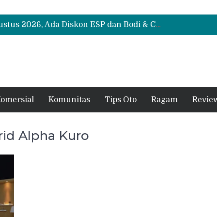
Suzuki XL7 Terbaru Jadi Favorit Test Drive di GIIAS 2026, Ini Fitur yang Paling Dipuji
Bukan Cuma Layar 14,6 Inci, Ini Fitur Pintar Changan Nevo Q05 yang Dibanderol Rp309 Juta
Promo Servis Mitsubishi Agustus 2026, Ada Diskon ESP dan Bodi & Cat Kilau Merdeka
Suzuki XL7 Terbaru Jadi Favorit Test Drive di GIIAS 2026, Ini Fitur yang Paling Dipuji
Bukan Cuma Layar 14,6 Inci, Ini Fitur Pintar Changan Nevo Q05 yang Dibanderol Rp309 Juta
omersial
Komunitas
Tips Oto
Ragam
Revie
rid Alpha Kuro