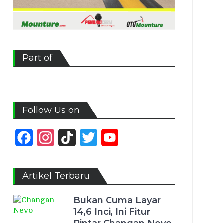
Part of
Follow Us on
Facebook
Instagram
TikTok
Twitter
YouTube
Channel
Artikel Terbaru
Bukan Cuma Layar
14,6 Inci, Ini Fitur