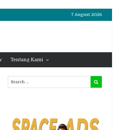
7 August 2026
w
Tentang Kami
Search
Search
for: