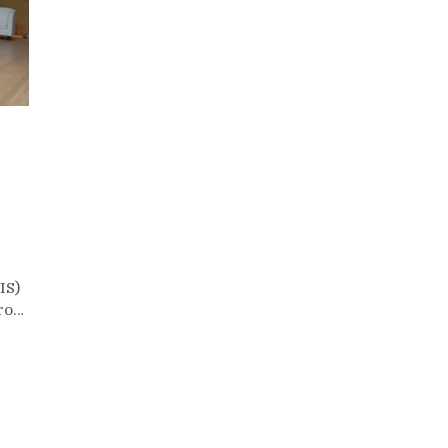
IS)
ro…