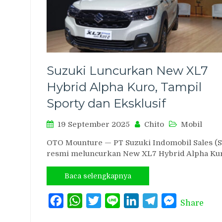
Suzuki Luncurkan New XL7
Hybrid Alpha Kuro, Tampil
Sporty dan Eksklusif
19 September 2025
Chito
Mobil
OTO Mounture — PT Suzuki Indomobil Sales (S
resmi meluncurkan New XL7 Hybrid Alpha Ku
Baca selengkapnya
Facebook
WhatsApp
Twitter
Line
LinkedIn
Telegram
Messenger
Share