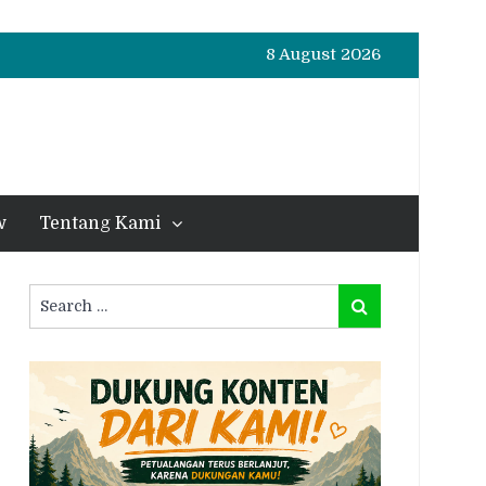
8 August 2026
w
Tentang Kami
Search
Search
for: