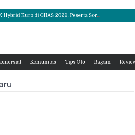
Leapmotor Mulai Perakitan Lokal di Indonesia, B10 dan C10 Jadi Model Perdana
Beli Mobil Jangan Cuma Lihat Cicilan, TAF dan OJK Tekankan Pentingnya Literasi Keuangan
Test Drive Suzuki Fronx SGX Hybrid Kuro di GIIAS 2026, Peserta Soroti Desain Sporty dan DVR
Leapmotor Mulai Perakitan Lokal di Indonesia, B10 dan C10 Jadi Model Perdana
Beli Mobil Jangan Cuma Lihat Cicilan, TAF dan OJK Tekankan Pentingnya Literasi Keuangan
omersial
Komunitas
Tips Oto
Ragam
Revie
aru