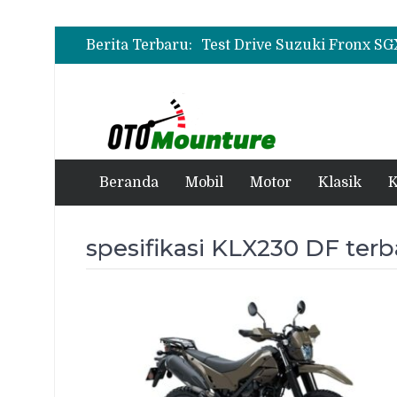
Berita Terbaru:
Beranda
Mobil
Motor
Klasik
K
spesifikasi KLX230 DF terb