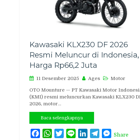
Kawasaki KLX230 DF 2026
Resmi Meluncur di Indonesia,
Harga Rp66,2 Juta
11 Desember 2025
Ages
Motor
OTO Mounture — PT Kawasaki Motor Indonesi
(KMI) resmi meluncurkan Kawasaki KLX230 D
2026, motor…
Baca selengkapnya
Facebook
WhatsApp
Twitter
Line
LinkedIn
Telegram
Messenger
Share