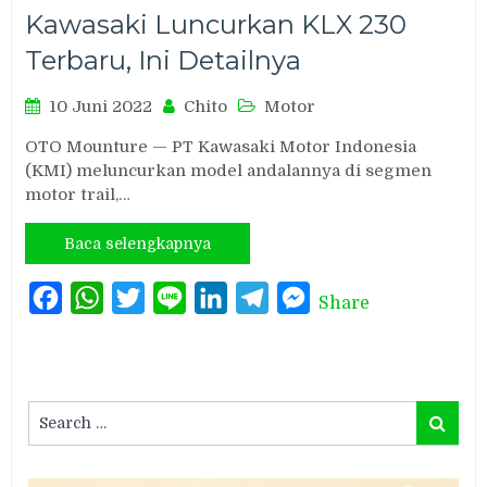
Kawasaki Luncurkan KLX 230
Terbaru, Ini Detailnya
10 Juni 2022
Chito
Motor
OTO Mounture — PT Kawasaki Motor Indonesia
(KMI) meluncurkan model andalannya di segmen
motor trail,…
Baca selengkapnya
Facebook
WhatsApp
Twitter
Line
LinkedIn
Telegram
Messenger
Share
Search
Search
for: