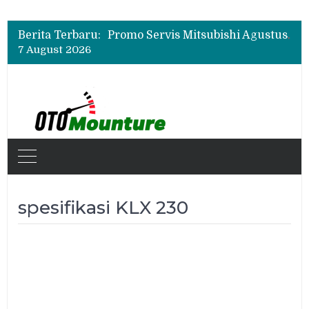
Suzuki XL7 Terbaru Jadi Favorit Test Drive di GIIAS 2026, Ini Fitur yang Paling Dipuji
Bukan Cuma Layar 14,6 Inci, Ini Fitur Pintar Changan Nevo Q05 yang Dibanderol Rp309 Juta
Promo Servis Mitsubishi Agustus 2026, Ada Diskon ESP dan Bodi & Cat Kilau Merdeka
Berita Terbaru:
Suzuki XL7 Terbaru Jadi Favorit Test Drive di GIIAS 2026, Ini Fitur yang Paling Dipuji
7 August 2026
Bukan Cuma Layar 14,6 Inci, Ini Fitur Pintar Changan Nevo Q05 yang Dibanderol Rp309 Juta
spesifikasi KLX 230