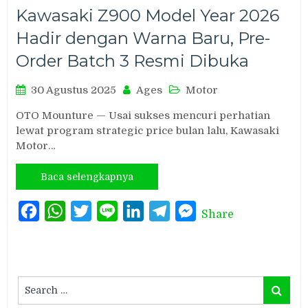
Kawasaki Z900 Model Year 2026
Hadir dengan Warna Baru, Pre-
Order Batch 3 Resmi Dibuka
30 Agustus 2025
Ages
Motor
OTO Mounture — Usai sukses mencuri perhatian
lewat program strategic price bulan lalu, Kawasaki
Motor…
Baca selengkapnya
Facebook
WhatsApp
Twitter
Line
LinkedIn
Telegram
Messenger
Share
Search
Search
for: