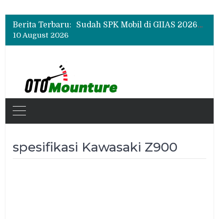
Chery Q Raih Mobil Favorit GIIAS 2026, Test Drive Tembus 200 Sesi per Hari
Rangkul Komunitas Mobil, Motul Indonesia Gelar Car MeetUp Perdana di Tangerang
Berita Terbaru:
Sudah SPK Mobil di GIIAS 2026? Ini Tahapan yang Harus Dilakukan Setelah Pameran
10 August 2026
Chery Q Raih Mobil Favorit GIIAS 2026, Test Drive Tembus 200 Sesi per Hari
Rangkul Komunitas Mobil, Motul Indonesia Gelar Car MeetUp Perdana di Tangerang
spesifikasi Kawasaki Z900