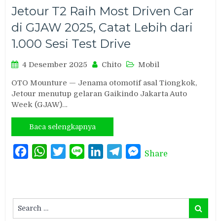
Jetour T2 Raih Most Driven Car
di GJAW 2025, Catat Lebih dari
1.000 Sesi Test Drive
4 Desember 2025
Chito
Mobil
OTO Mounture — Jenama otomotif asal Tiongkok,
Jetour menutup gelaran Gaikindo Jakarta Auto
Week (GJAW)…
Baca selengkapnya
Facebook
WhatsApp
Twitter
Line
LinkedIn
Telegram
Messenger
Share
Search
Search
for: