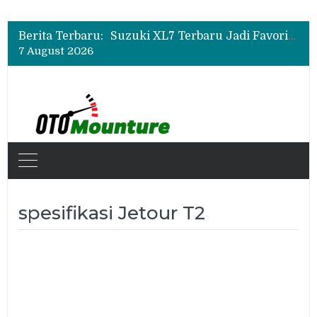
Bukan Sekadar Sporty, Ini Alasan Suzuki Fronx SGX Hybrid Kuro Layak Dilirik
Promo Servis Mitsubishi Agustus 2026, Ada Diskon ESP dan Bodi & Cat Kilau Merdeka
Berita Terbaru:
Suzuki XL7 Terbaru Jadi Favorit Test Drive di GIIAS 2026, Ini Fitur yang Paling Dipuji
7 August 2026
Bukan Sekadar Sporty, Ini Alasan Suzuki Fronx SGX Hybrid Kuro Layak Dilirik
Promo Servis Mitsubishi Agustus 2026, Ada Diskon ESP dan Bodi & Cat Kilau Merdeka
spesifikasi Jetour T2