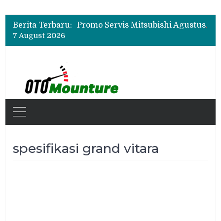
Suzuki XL7 Terbaru Jadi Favorit Test Drive di GIIAS 2026, Ini Fitur yang Paling Dipuji
Bukan Cuma Layar 14,6 Inci, Ini Fitur Pintar Changan Nevo Q05 yang Dibanderol Rp309 Juta
Berita Terbaru:
Promo Servis Mitsubishi Agustus 2026, Ada Diskon ESP dan Bodi & Cat Kilau Merdeka
7 August 2026
Suzuki XL7 Terbaru Jadi Favorit Test Drive di GIIAS 2026, Ini Fitur yang Paling Dipuji
Bukan Cuma Layar 14,6 Inci, Ini Fitur Pintar Changan Nevo Q05 yang Dibanderol Rp309 Juta
spesifikasi grand vitara