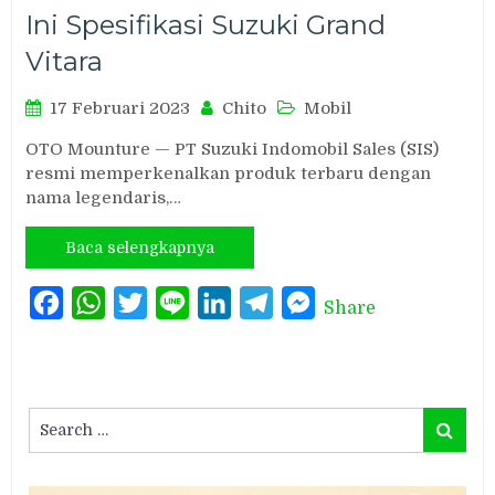
Ini Spesifikasi Suzuki Grand
Vitara
17 Februari 2023
Chito
Mobil
OTO Mounture — PT Suzuki Indomobil Sales (SIS)
resmi memperkenalkan produk terbaru dengan
nama legendaris,…
Baca selengkapnya
Facebook
WhatsApp
Twitter
Line
LinkedIn
Telegram
Messenger
Share
Search
Search
for: