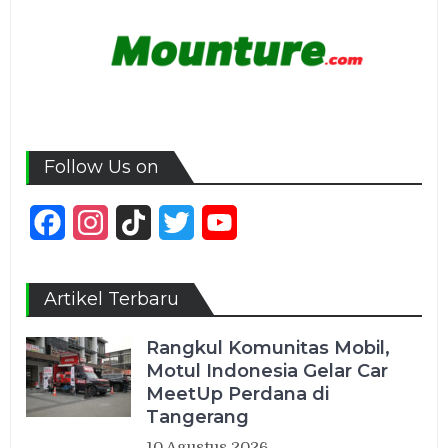
Follow Us on
Facebook
Instagram
TikTok
Twitter
YouTube
Channel
Artikel Terbaru
Rangkul Komunitas Mobil,
Motul Indonesia Gelar Car
MeetUp Perdana di
Tangerang
10 Agustus 2026