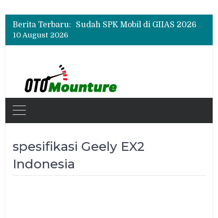
Chery Q Raih Mobil Favorit GIIAS 2026, Test Drive Tembus 200 Sesi per Hari
Rangkul Komunitas Mobil, Motul Indonesia Gelar Car MeetUp Perdana di Tangerang
Berita Terbaru:
Sudah SPK Mobil di GIIAS 2026? Ini Tahapan yang Harus Dilakukan Setelah Pameran
10 August 2026
Chery Q Raih Mobil Favorit GIIAS 2026, Test Drive Tembus 200 Sesi per Hari
Rangkul Komunitas Mobil, Motul Indonesia Gelar Car MeetUp Perdana di Tangerang
spesifikasi Geely EX2
Indonesia