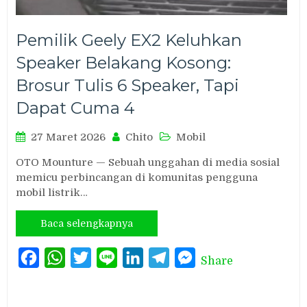
Pemilik Geely EX2 Keluhkan
Speaker Belakang Kosong:
Brosur Tulis 6 Speaker, Tapi
Dapat Cuma 4
27 Maret 2026
Chito
Mobil
OTO Mounture — Sebuah unggahan di media sosial
memicu perbincangan di komunitas pengguna
mobil listrik…
Baca selengkapnya
Facebook
WhatsApp
Twitter
Line
LinkedIn
Telegram
Messenger
Share