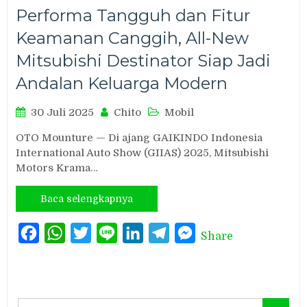
Performa Tangguh dan Fitur
Keamanan Canggih, All-New
Mitsubishi Destinator Siap Jadi
Andalan Keluarga Modern
30 Juli 2025
Chito
Mobil
OTO Mounture — Di ajang GAIKINDO Indonesia
International Auto Show (GIIAS) 2025, Mitsubishi
Motors Krama…
Baca selengkapnya
Facebook
WhatsApp
Twitter
Line
LinkedIn
Telegram
Messenger
Share
Search