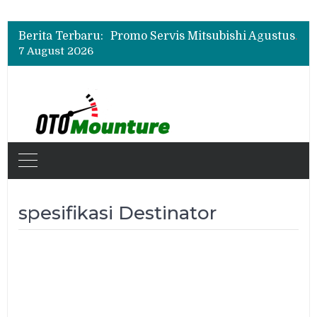
Suzuki XL7 Terbaru Jadi Favorit Test Drive di GIIAS 2026, Ini Fitur yang Paling Dipuji
Bukan Cuma Layar 14,6 Inci, Ini Fitur Pintar Changan Nevo Q05 yang Dibanderol Rp309 Juta
Berita Terbaru:
Promo Servis Mitsubishi Agustus 2026, Ada Diskon ESP dan Bodi & Cat Kilau Merdeka
7 August 2026
Suzuki XL7 Terbaru Jadi Favorit Test Drive di GIIAS 2026, Ini Fitur yang Paling Dipuji
Bukan Cuma Layar 14,6 Inci, Ini Fitur Pintar Changan Nevo Q05 yang Dibanderol Rp309 Juta
spesifikasi Destinator